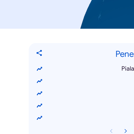
Pene
Pial