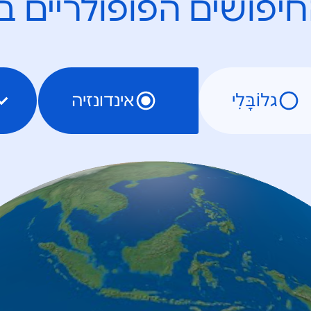
יפושים הפופולריים ב
גלוֹבָּלִי
אינדונזיה