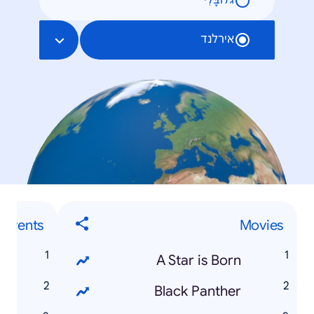
גלוֹבָּלִי
אירלנד
 Events
Movies
p
A Star is Born
d
Black Panther