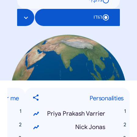
גלוֹבָּלִי
הודו
ear me
Personalities
e
Priya Prakash Varrier
e
Nick Jonas