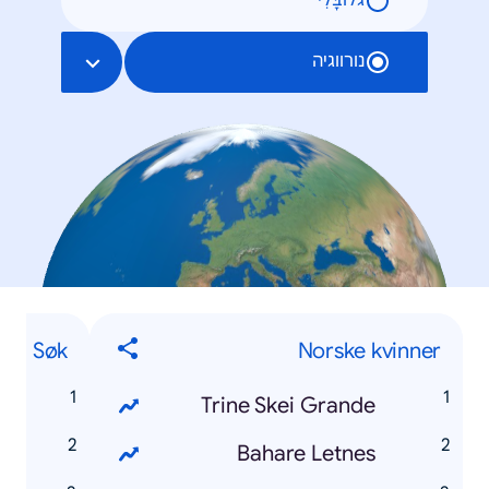
גלוֹבָּלִי
נורווגיה
Søk
Norske kvinner
M
Trine Skei Grande
i
Bahare Letnes