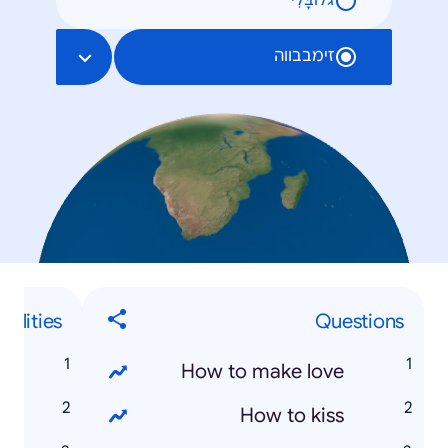
גלוֹבָּלִי
זימבבווה
nalities
Questions
a
How to make love
i
How to kiss