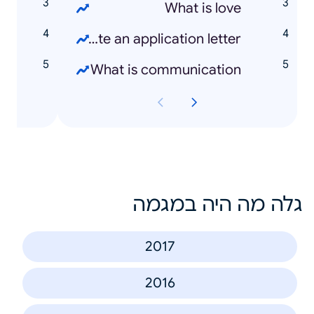
e
What is love
i
How to write an application letter
i
What is communication
גלה מה היה במגמה
2017
2016