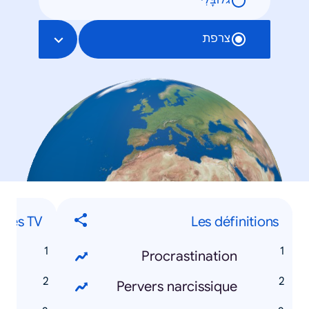
גלוֹבָּלִי
צרפת
éries TV
Les définitions
s
Procrastination
s
Pervers narcissique