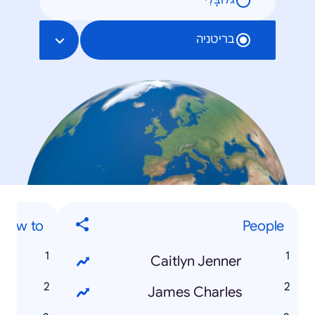
גלוֹבָּלִי
בריטניה
How to...?
People
Caitlyn Jenner
James Charles