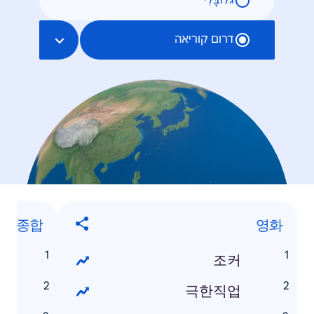
גלוֹבָּלִי
דרום קוריאה
내 종합
영화
스
조커
영
극한직업