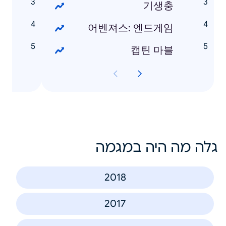
리
기생충
슬
어벤져스: 엔드게임
날
캡틴 마블
גלה מה היה במגמה
2018
2017