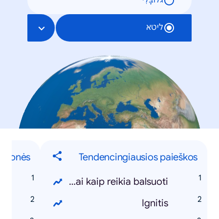
גלוֹבָּלִי
ליטא
 žmonės
Tendencingiausios paieškos
s
rinkimai kaip reikia balsuoti
e
Ignitis