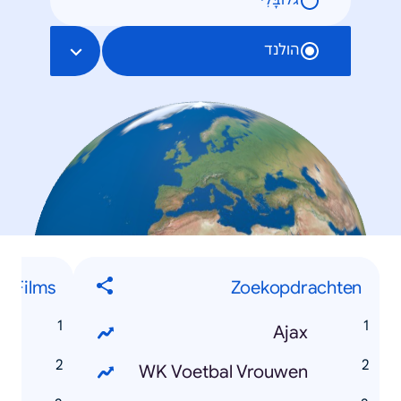
גלוֹבָּלִי
הולנד
Films
Zoekopdrachten
r
Ajax
z
WK Voetbal Vrouwen