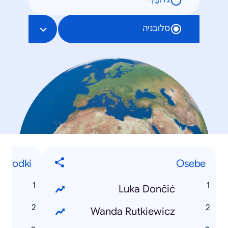
גלוֹבָּלִי
סלובניה
ogodki
Osebe
e
Luka Dončić
a
Wanda Rutkiewicz