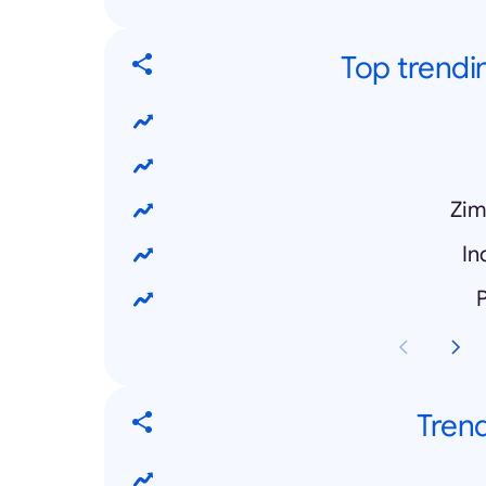
Top trendi
Zim
In
Tren