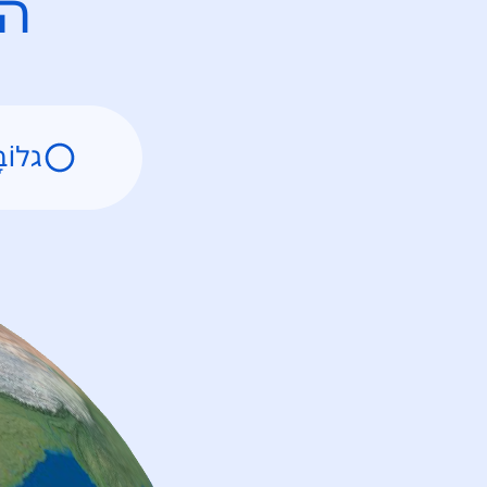
הח
גלוֹבּ