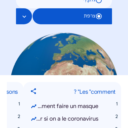
גלוֹבָּלִי
צרפת
hansons
Les "comment" ?
e
Comment faire un masque ?
b
Comment savoir si on a le coronavirus ?