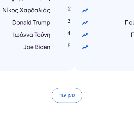
Νίκος Χαρδαλιάς
Donald Trump
Πο
Ιωάννα Τούνη
Π
Joe Biden
טען עוד