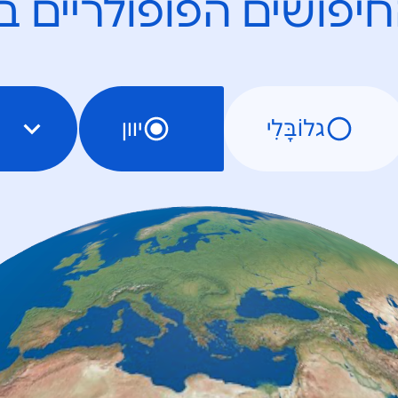
יפושים הפופולריים ב
גלוֹבָּלִי
יוון