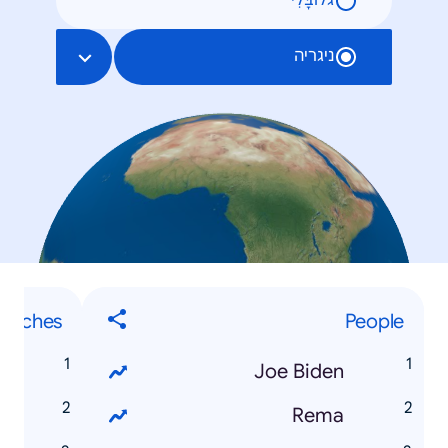
גלוֹבָּלִי
ניגריה
earches
People
s
Joe Biden
n
Rema