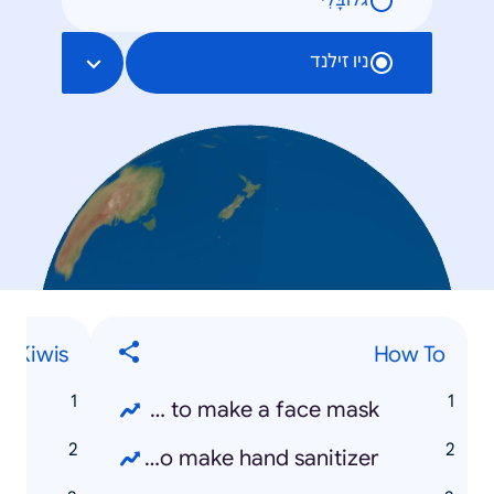
גלוֹבָּלִי
ניו זילנד
Kiwis
How To
t
How to make a face mask
a
How to make hand sanitizer