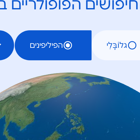
יפושים הפופולריים ב
גלוֹבָּלִי
הפיליפינים