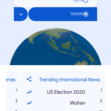
גלוֹבָּלִי
סינגפור
liveries
Trending International News
y
US Election 2020
y
Wuhan