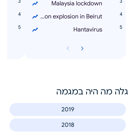
y
Malaysia lockdown
y
Lebanon explosion in Beirut
y
Hantavirus
גלה מה היה במגמה
2019
2018