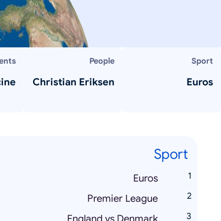
ents
People
Sport
cine
Christian Eriksen
Euros
Sport
Euros
Premier League
England vs Denmark