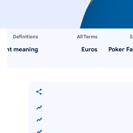
Definitions
All Terms
S
ment meaning
Euros
Poker Fa