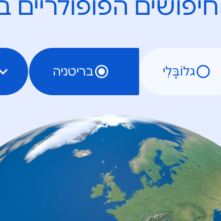
יפושים הפופולריים ב
גלוֹבָּלִי
בריטניה