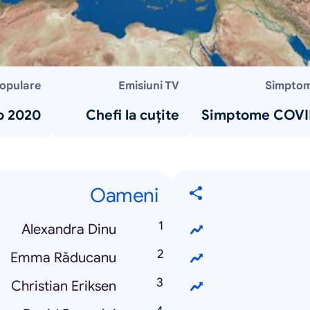
populare
Emisiuni TV
Simpto
o 2020
Chefi la cuțite
Simptome COV
Oameni
Alexandra Dinu
Emma Răducanu
Christian Eriksen