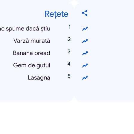
Rețete
ac spume dacă știu
Varză murată
Banana bread
Gem de gutui
Lasagna