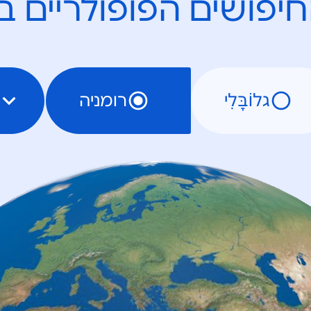
יפושים הפופולריים ב
גלוֹבָּלִי
רומניה