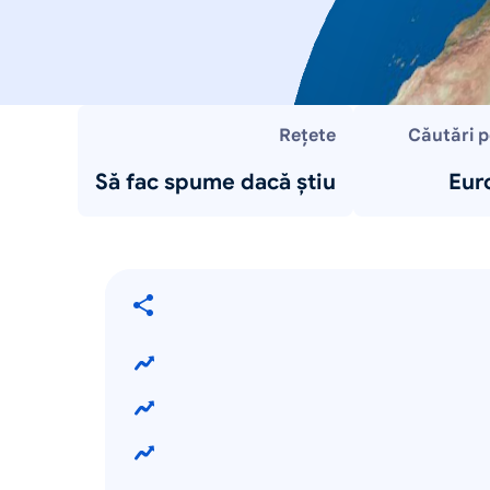
Rețete
Căutări 
Să fac spume dacă știu
Eur