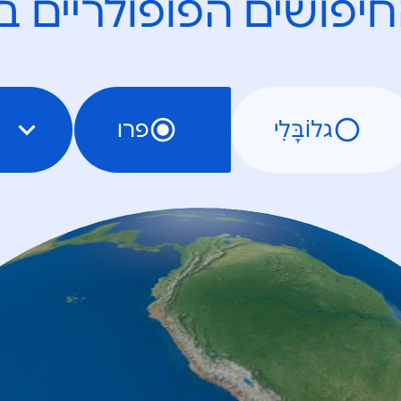
יפושים הפופולריים ב
גלוֹבָּלִי
פרו