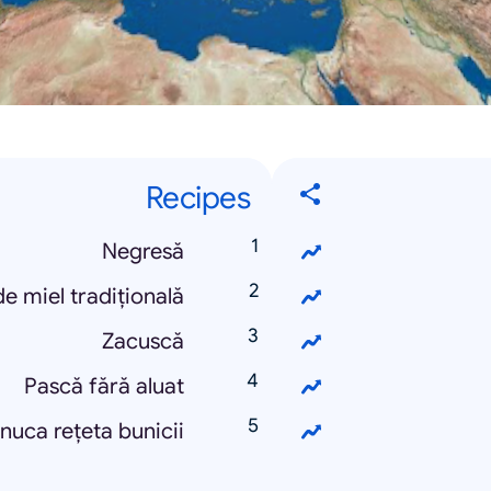
Recipes
Negresă
e miel tradițională
Zacuscă
Pască fără aluat
uca rețeta bunicii