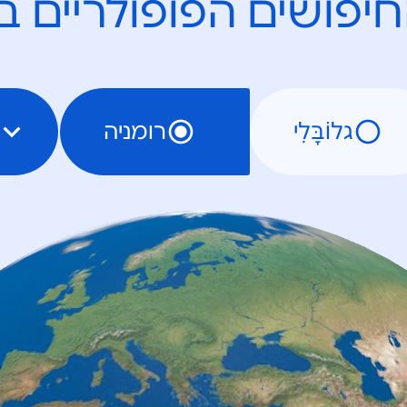
יפושים הפופולריים ב
גלוֹבָּלִי
רומניה