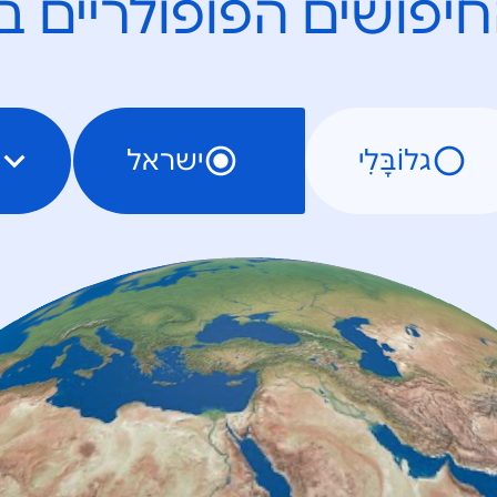
יפושים הפופולריים ב
גלוֹבָּלִי
ישראל