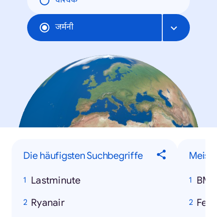
वैश्विक
जर्मनी
Die häufigsten Suchbegriffe
Meist
Lastminute
BM
Ryanair
Ferr