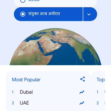
वैश्विक
संयुक्त अरब अमीरात
Most Popular
Top E
Dubai
UAE
In