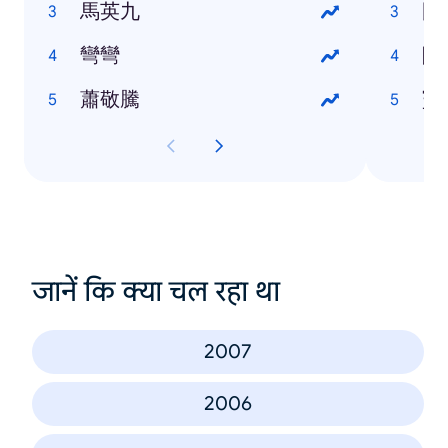
馬英九
國
彎彎
阿
蕭敬騰
寶
जानें कि क्या चल रहा था
2007
2006