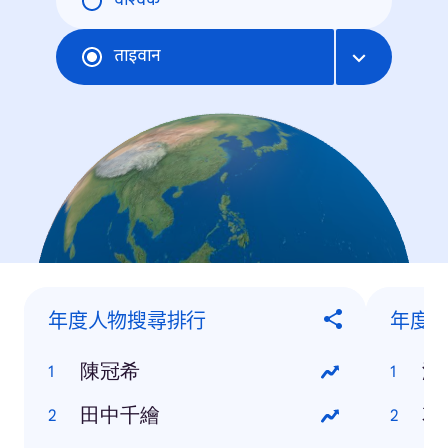
वैश्विक
ताइवान
年度人物搜尋排行
年度
陳冠希
澎
田中千繪
花