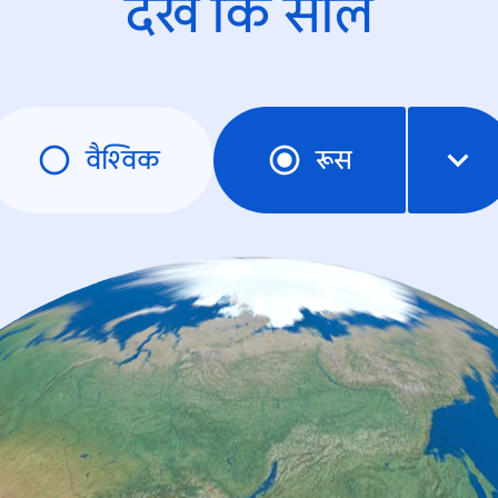
देखें कि साल
वैश्विक
रूस