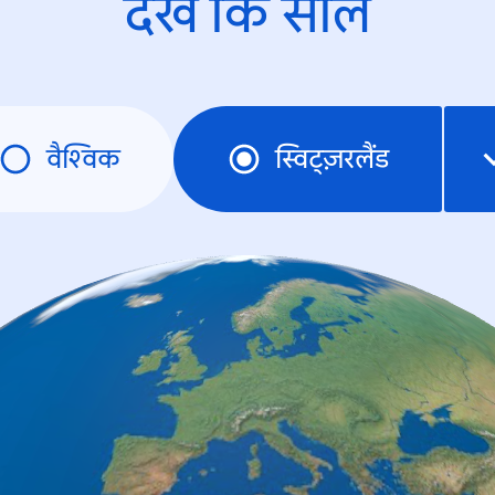
देखें कि साल
वैश्विक
स्विट्ज़रलैंड