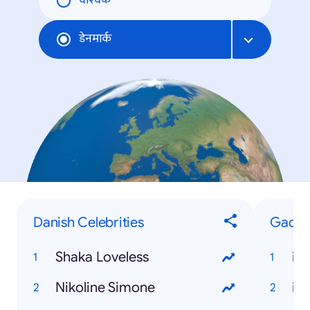
वैश्विक
डेनमार्क
Danish Celebrities
Gadge
Shaka Loveless
iP
Nikoline Simone
iP