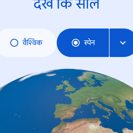
देखें कि साल
वैश्विक
स्पेन