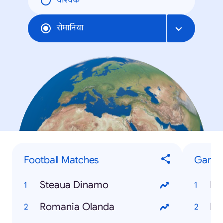
वैश्विक
रोमानिया
Football Matches
Game
Steaua Dinamo
Fe
Romania Olanda
Fo