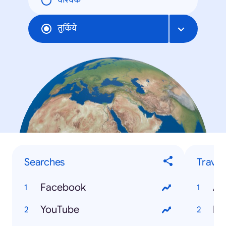
वैश्विक
तुर्किये
Searches
Travel
Facebook
An
YouTube
Bo