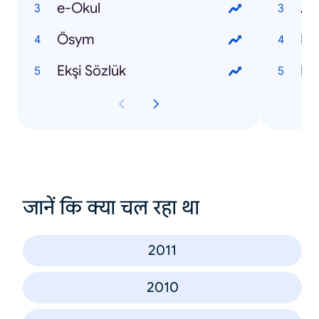
e-Okul
Al
Ösym
Du
Ekşi Sözlük
Kıb
जानें कि क्या चल रहा था
2011
2010