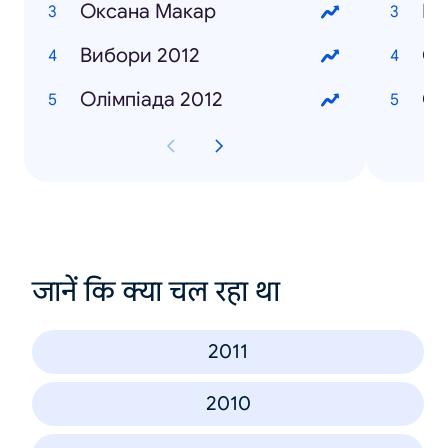
Оксана Макар
Ша
Вибори 2012
Со
Олімпіада 2012
Си
जानें कि क्या चल रहा था
2011
2010