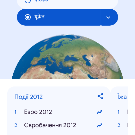
वैश्विक
यूक्रेन
Події 2012
Їжа та
Евро 2012
Бл
Євробачення 2012
Пі