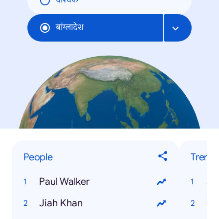
वैश्विक
बांग्लादेश
People
Trendi
Paul Walker
Ss
Jiah Khan
Hs