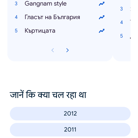
Gangnam style
Яп
Гласът на България
То
Къртицата
Ди
जानें कि क्या चल रहा था
2012
2011