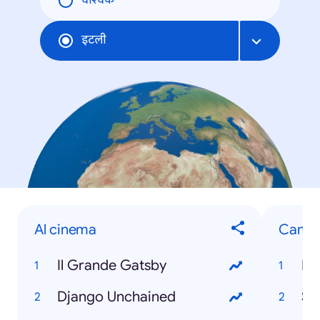
वैश्विक
इटली
Al cinema
Cambi
Il Grande Gatsby
Li
Django Unchained
Su