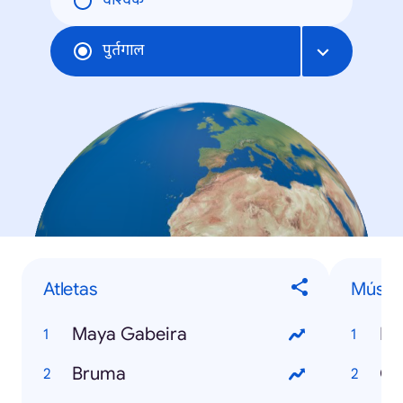
वैश्विक
पुर्तगाल
Atletas
Músic
Maya Gabeira
Ha
Bruma
Ga