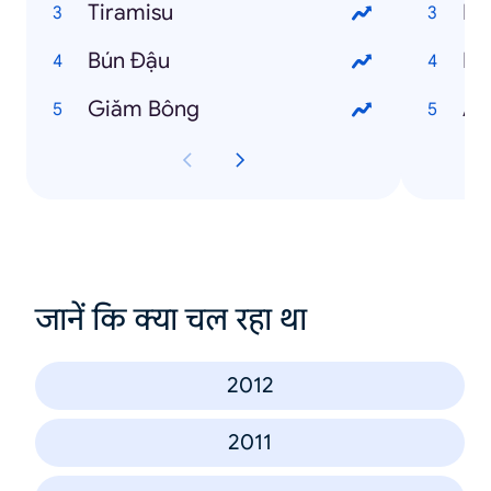
Tiramisu
Ng
Bún Đậu
Ng
Giăm Bông
An
जानें कि क्या चल रहा था
2012
2011