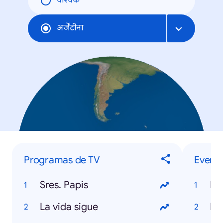
वैश्विक
अर्जेंटीना
Programas de TV
Evento
Sres. Papis
Mu
La vida sigue
Da