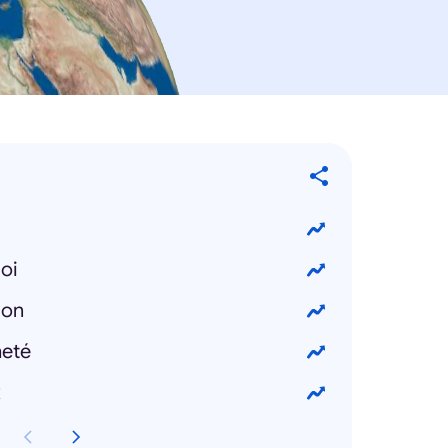
oi
ion
heté
x