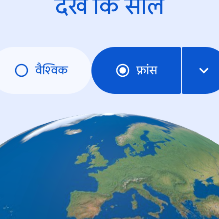
देखें कि साल
वैश्विक
फ़्रांस