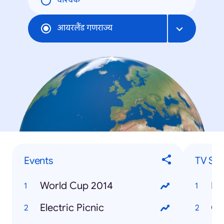
वैश्विक
आयरलैंड गणराज्य
Events
TV Sh
World Cup 2014
Pe
Electric Picnic
Ga