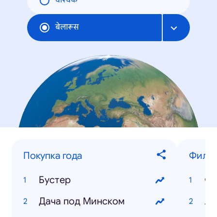
वैश्विक
बेलारूस
Покупка года
Фильм
Бустер
Фо
Дача под Минском
Ле