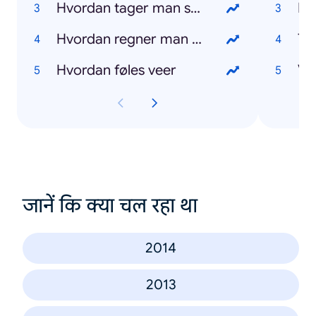
Hvordan tager man screenshot på Mac
Eu
Hvordan regner man procent ud
To
Hvordan føles veer
Va
जानें कि क्या चल रहा था
2014
2013