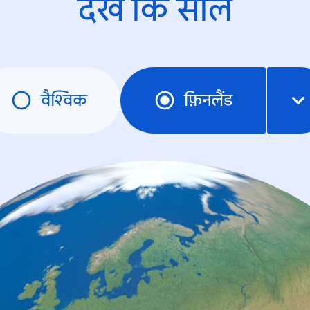
देखें कि साल
वैश्विक
फ़िनलैंड