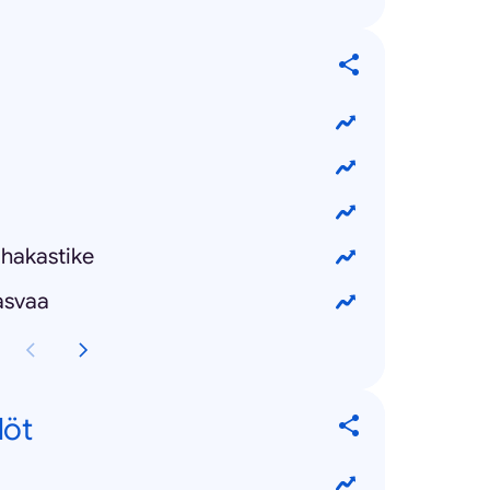
ihakastike
asvaa
löt