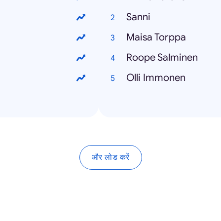
Sanni
Maisa Torppa
Roope Salminen
Olli Immonen
और लोड करें