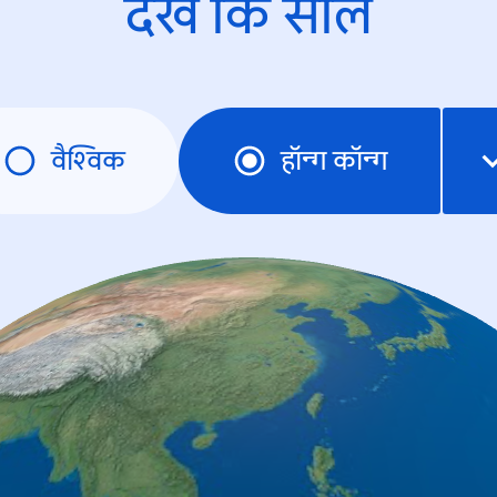
देखें कि साल
वैश्विक
हॉन्ग कॉन्ग