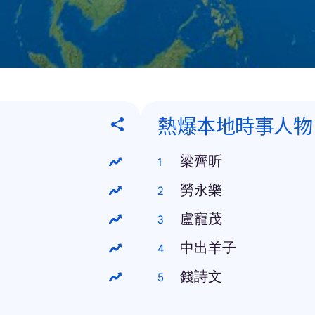
熱爆本地時事人物
梁齊昕
勞永樂
盧寵茂
中出羊子
錢詩文