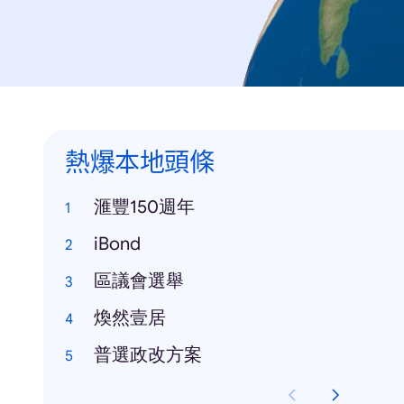
熱爆本地頭條
滙豐150週年
iBond
區議會選舉
煥然壹居
普選政改方案