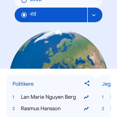
वैश्विक
नॉर्वे
Politikere
Jeg-vi
Lan Marie Nguyen Berg
Ka
Rasmus Hansson
På