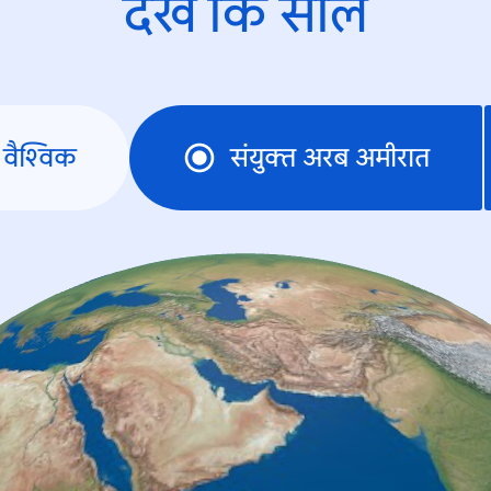
देखें कि साल
वैश्विक
संयुक्त अरब अमीरात