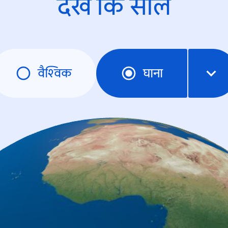
देखें कि साल
वैश्विक
घाना