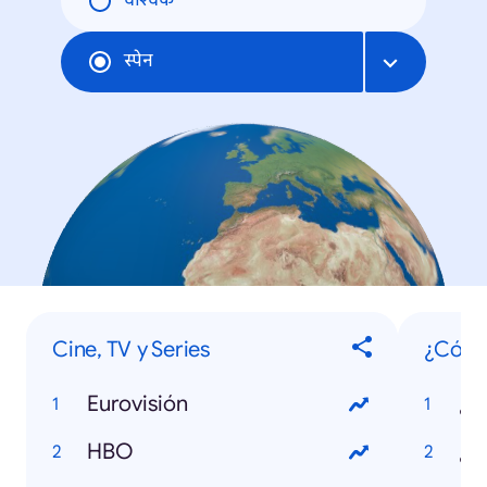
वैश्विक
स्पेन
Cine, TV y Series
¿Cómo
Eurovisión
HBO
¿C