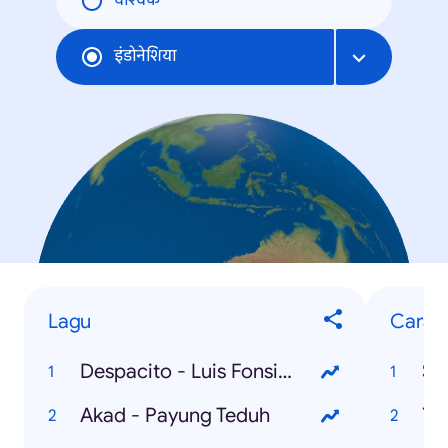
वैश्विक
इंडोनेशिया
Lagu
Cara M
Despacito - Luis Fonsi ft. Daddy Yankee
Se
Akad - Payung Teduh
Yo